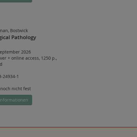
nan, Bostwick
gical Pathology
 September 2026
ver
+
online access
,
1250 p.
,
ed
3-24934-1
 noch nicht fest
Informationen