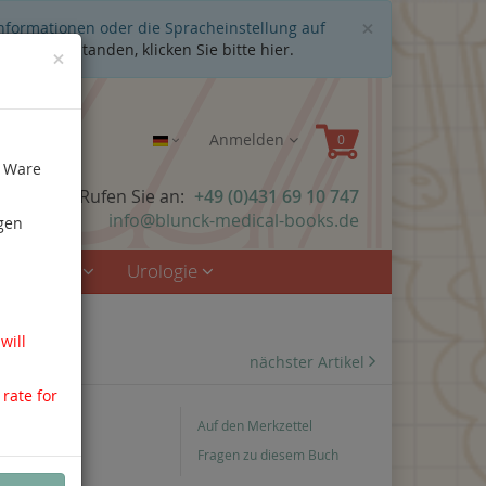
Schließen
×
Informationen oder die Spracheinstellung auf
cht einverstanden, klicken Sie bitte hier.
×
Anmelden
e Ware
n Fragen? Rufen Sie an:
+49 (0)431 69 10 747
info@blunck-medical-books.de
gen
rzmedizin
Urologie
will
nächster Artikel
 rate for
Auf den Merkzettel
Fragen zu diesem Buch