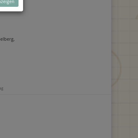
nzeigen
elberg,
lag