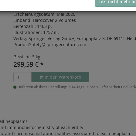
Text nicht mehr a
Auflage:
2nd Ed.
Erscheinungsdatum:
Mai 2026
Einband:
Hardcover 2 Volumes
Seitenzahl:
1463 p.
Illustrationen:
1257 ill.
Verlag:
Springer-Verlag GmbH, Europaplatz 3, DE 69115 Heid
ProductSafety@springernature.com
Gewicht: 5 kg
299,59
€
*
In den Warenkorb
Lieferzeit ab Ihrer Bestellung: 2-14 Tage je nach Lieferbarkeit und Ver
r all neoplasms
 and immunohistochemistry of each entity
tic and chromosomal abnormalities associated to each neoplasm