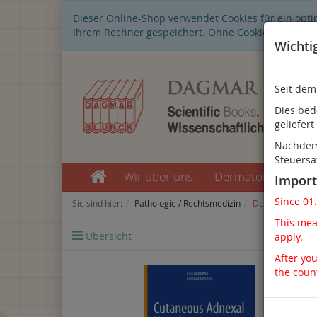
Dieser Online-Shop verwendet Cookies für ein opti
Ihrem Rechner gespeichert. Ohne Cookies ist der 
Wichti
Seit dem
Dies bed
geliefert
Nachdem 
Steuersa
Wir über uns
Dermatologie
Import
Since 01
Sie sind hier:
Pathologie / Rechtsmedizin
Dermatopatholo
This mean
Übersicht
Artike
apply.
After you
the coun