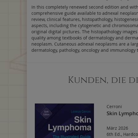
In this completely renewed second edition and with
comprehensive guide available to adnexal neoplasms 
review, clinical features, histopathology, histogen
aspects, including the cytogenetic and chromosomal 
original digital pictures. The histopathology image
quality among textbooks of dermatology and dermatop
neoplasm. Cutaneous adnexal neoplasms are a large
dermatology, pathology, oncology and immunology to
Kunden, die d
Cerroni
Skin Lymph
März 2026
6th Ed.
,
Hardco