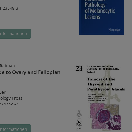
4-23548-3
Informationen
, Rabban
de to Ovary and Fallopian
ver
hology Press
67435-9-2
Informationen