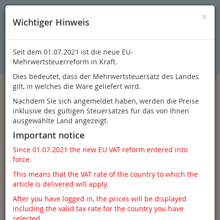
S
×
Dieser Online-Shop verwendet Cookies für ein optimales
×
Wichtiger Hinweis
Einkaufserlebnis. Dabei werden beispielsweise die Session-
Informationen oder die Spracheinstellung auf Ihrem Rechner
gespeichert. Ohne Cookies ist der Funktionsumfang des
Online-Shops eingeschränkt.
Seit dem 01.07.2021 ist die neue EU-
Sind Sie damit nicht
einverstanden, klicken Sie bitte hier.
Mehrwertsteuerreform in Kraft.
Dies bedeutet, dass der Mehrwertsteuersatz des Landes
gilt, in welches die Ware geliefert wird.
Nachdem Sie sich angemeldet haben, werden die Preise
inklusive des gültigen Steuersatzes für das von Ihnen
ausgewählte Land angezeigt.
Important notice
Since 01.07.2021 the new EU VAT reform entered into
force.
Anmelden
This means that the VAT rate of the country to which the
article is delivered will apply.
After you have logged in, the prices will be displayed
including the valid tax rate for the country you have
Toggle
Menü
selected.