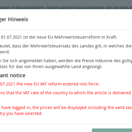
males Einkaufserlebnis. Dabei werden beispielsweise die Session-
Funktionsumfang des Online-Shops eingeschränkt.
Sind Sie damit ni
ger Hinweis
 01.07.2021 ist die neue EU-Mehrwertsteuerreform in Kraft.
eutet, dass der Mehrwertsteuersatz des Landes gilt, in welches di
 wird.
Sie habe
Sie sich angemeldet haben, werden die Preise inklusive des gülti
tzes für das von Ihnen ausgewählte Land angezeigt.
Nephrologie
Pathologie / Rechtsmedizin
Schme
ant notice
.07.2021 the new EU VAT reform entered into force.
rundlagen
s that the VAT rate of the country to which the article is delivered 
dlagen
 have logged in, the prices will be displayed including the valid tax
try you have selected.
Ansicht
Galerie zweispaltig