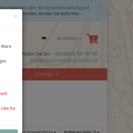
Schließen
×
Informationen oder die Spracheinstellung auf
cht einverstanden, klicken Sie bitte hier.
×
Anmelden
e Ware
n Fragen? Rufen Sie an:
+49 (0)431 69 10 747
info@blunck-medical-books.de
gen
rzmedizin
Urologie
will
 rate for
Sortierung:
Erscheinungsdatum
Artikel pro Seite
10