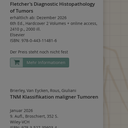
Fletcher's Diagnostic Histopathology
of Tumors
erhältlich ab: Dezember 2026
6th Ed.
,
Hardcover 2 Volumes
+
online access
,
2410 p.
,
2000 ill.
Elsevier
ISBN: 978-0-443-11481-6
Der Preis steht noch nicht fest
Mehr Informationen
Brierley, Van Eycken, Rous, Giuliani
TNM Klassifikation maligner Tumoren
Januar 2026
9. Aufl.
,
Broschiert
,
352 S.
Wiley-VCH
ISBN: 978-3-527-35603-4