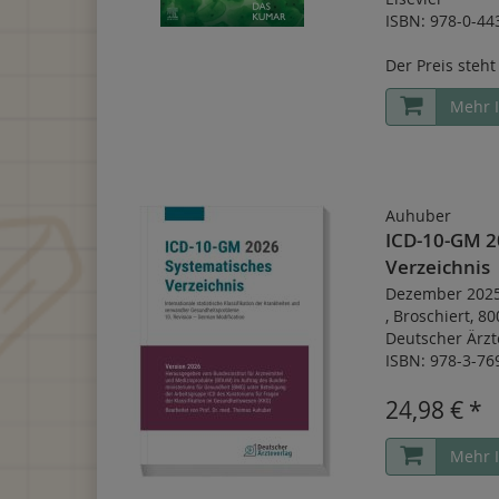
ISBN: 978-0-44
Der Preis steht
Mehr 
Auhuber
ICD-10-GM 2
Verzeichnis
Dezember 202
,
Broschiert
,
80
Deutscher Ärzt
ISBN: 978-3-76
24,98 € *
Mehr 