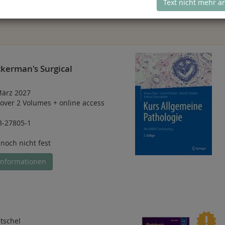
Text nicht mehr a
kerman's Surgical
März 2027
over 2 Volumes
+
online access
3-27805-1
 noch nicht fest
Informationen
itschel