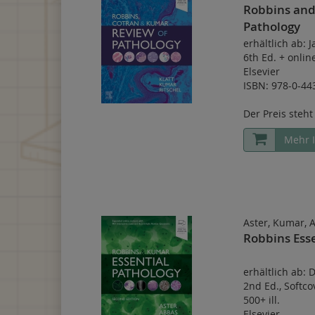
Robbins and
Pathology
erhältlich ab: 
6th Ed.
+
onlin
Elsevier
ISBN: 978-0-44
Der Preis steht
Mehr 
Aster, Kumar, 
Robbins Esse
erhältlich ab:
2nd Ed.
,
Softco
500+ ill.
Elsevier