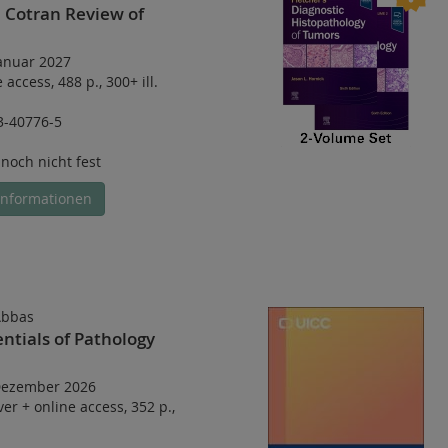
 Cotran Review of
Januar 2027
e access
,
488 p.
,
300+ ill.
3-40776-5
 noch nicht fest
Informationen
Abbas
ntials of Pathology
 Dezember 2026
ver
+
online access
,
352 p.
,