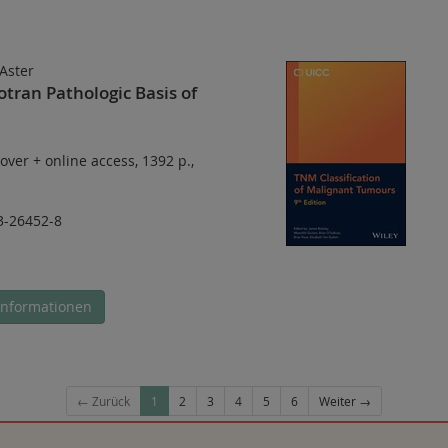
Aster
tran Pathologic Basis of
over
+
online access
,
1392 p.
,
3-26452-8
Informationen
← Zurück
1
2
3
4
5
6
Weiter →