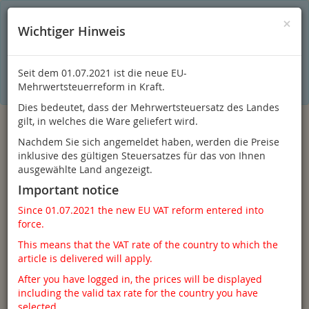
S
×
Dieser Online-Shop verwendet Cookies für ein optimales
×
Wichtiger Hinweis
Einkaufserlebnis. Dabei werden beispielsweise die Session-
Informationen oder die Spracheinstellung auf Ihrem Rechner
gespeichert. Ohne Cookies ist der Funktionsumfang des
Online-Shops eingeschränkt.
Seit dem 01.07.2021 ist die neue EU-
Sind Sie damit nicht
einverstanden, klicken Sie bitte hier.
Mehrwertsteuerreform in Kraft.
Dies bedeutet, dass der Mehrwertsteuersatz des Landes
gilt, in welches die Ware geliefert wird.
Nachdem Sie sich angemeldet haben, werden die Preise
inklusive des gültigen Steuersatzes für das von Ihnen
ausgewählte Land angezeigt.
Important notice
Since 01.07.2021 the new EU VAT reform entered into
force.
Anmelden
This means that the VAT rate of the country to which the
article is delivered will apply.
After you have logged in, the prices will be displayed
including the valid tax rate for the country you have
Toggle
Menü
selected.