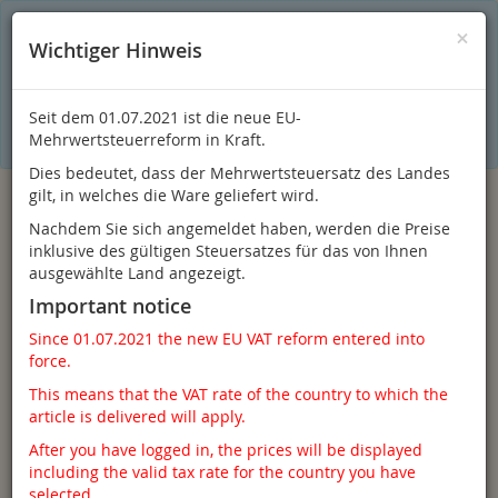
S
×
Dieser Online-Shop verwendet Cookies für ein optimales
×
Wichtiger Hinweis
Einkaufserlebnis. Dabei werden beispielsweise die Session-
Informationen oder die Spracheinstellung auf Ihrem Rechner
gespeichert. Ohne Cookies ist der Funktionsumfang des
Online-Shops eingeschränkt.
Seit dem 01.07.2021 ist die neue EU-
Sind Sie damit nicht
einverstanden, klicken Sie bitte hier.
Mehrwertsteuerreform in Kraft.
Dies bedeutet, dass der Mehrwertsteuersatz des Landes
gilt, in welches die Ware geliefert wird.
Nachdem Sie sich angemeldet haben, werden die Preise
inklusive des gültigen Steuersatzes für das von Ihnen
ausgewählte Land angezeigt.
Important notice
Since 01.07.2021 the new EU VAT reform entered into
force.
Anmelden
This means that the VAT rate of the country to which the
article is delivered will apply.
After you have logged in, the prices will be displayed
including the valid tax rate for the country you have
Toggle
Menü
selected.