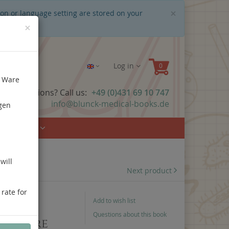
Close
×
ion or language setting are stored on your
×
Log in
e Ware
ave questions? Call us:
+49 (0)431 69 10 747
info@blunck-medical-books.de
gen
Urology
will
Next product
 rate for
Add to wish list
ch
Questions about this book
onsäure