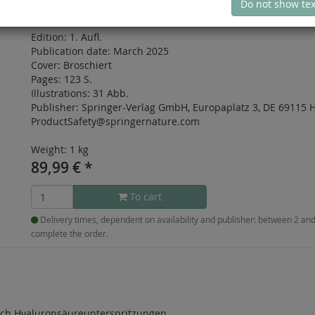
Do not show tex
ISBN: 978-3-662-70381-6
Edition:
1. Aufl.
Publication date:
March 2025
Cover:
Broschiert
Pages:
123 S.
Illustrations:
31 Abb.
Publisher:
Springer-Verlag GmbH, Europaplatz 3, DE 69115 H
ProductSafety@springernature.com
Weight: 1 kg
89,99
€
*
To cart
Delivery times, dependent on availability and publisher: between 2 a
complete the order.
ch Hyaluronsäureunterspritzungen