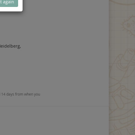
t again
eidelberg,
nd 14 days from when you