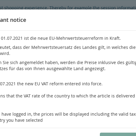
best shopping experience. Thereby for example the session informat
hop's functionality is limited.
If you don't agree, please click here.
ant notice
 01.07.2021 ist die neue EU-Mehrwertsteuerreform in Kraft.
eutet, dass der Mehrwertsteuersatz des Landes gilt, in welches di
 wird.
Do you h
Sie sich angemeldet haben, werden die Preise inklusive des gülti
tzes für das von Ihnen ausgewählte Land angezeigt.
hrology
Pathology / Forensics
Pain Medicine
.07.2021 the new EU VAT reform entered into force.
s that the VAT rate of the country to which the article is delivered 
us product
Product 2 of 25
 have logged in, the prices will be displayed including the valid tax
Hilgers
try you have selected
Komplikationsmanagement na
Unterspritzungen mit Hyalur