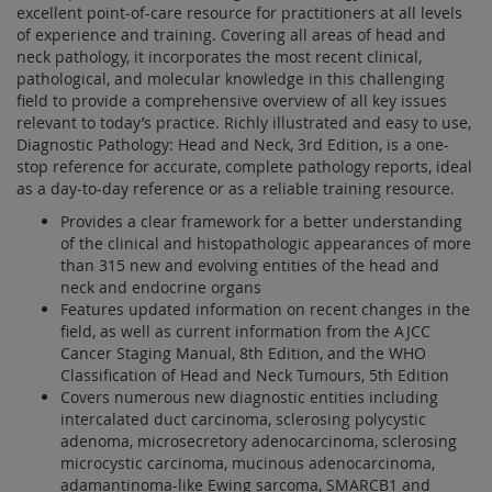
excellent point-of-care resource for practitioners at all levels
of experience and training. Covering all areas of head and
neck pathology, it incorporates the most recent clinical,
pathological, and molecular knowledge in this challenging
field to provide a comprehensive overview of all key issues
relevant to today’s practice. Richly illustrated and easy to use,
Diagnostic Pathology: Head and Neck, 3rd Edition, is a one-
stop reference for accurate, complete pathology reports, ideal
as a day-to-day reference or as a reliable training resource.
Provides a clear framework for a better understanding
of the clinical and histopathologic appearances of more
than 315 new and evolving entities of the head and
neck and endocrine organs
Features updated information on recent changes in the
field, as well as current information from the AJCC
Cancer Staging Manual, 8th Edition, and the WHO
Classification of Head and Neck Tumours, 5th Edition
Covers numerous new diagnostic entities including
intercalated duct carcinoma, sclerosing polycystic
adenoma, microsecretory adenocarcinoma, sclerosing
microcystic carcinoma, mucinous adenocarcinoma,
adamantinoma-like Ewing sarcoma, SMARCB1 and