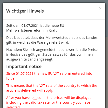
S
×
Dieser Online-Shop verwendet Cookies für ein optimales
×
Wichtiger Hinweis
Einkaufserlebnis. Dabei werden beispielsweise die Session-
Informationen oder die Spracheinstellung auf Ihrem Rechner
gespeichert. Ohne Cookies ist der Funktionsumfang des
Online-Shops eingeschränkt.
Seit dem 01.07.2021 ist die neue EU-
Sind Sie damit nicht
einverstanden, klicken Sie bitte hier.
Mehrwertsteuerreform in Kraft.
Dies bedeutet, dass der Mehrwertsteuersatz des Landes
gilt, in welches die Ware geliefert wird.
Nachdem Sie sich angemeldet haben, werden die Preise
inklusive des gültigen Steuersatzes für das von Ihnen
ausgewählte Land angezeigt.
Important notice
Since 01.07.2021 the new EU VAT reform entered into
force.
Anmelden
This means that the VAT rate of the country to which the
article is delivered will apply.
After you have logged in, the prices will be displayed
including the valid tax rate for the country you have
Toggle
Menü
selected.