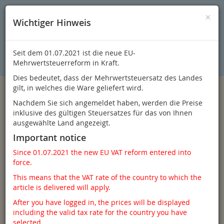
S
×
Dieser Online-Shop verwendet Cookies für ein optimales
×
Wichtiger Hinweis
Einkaufserlebnis. Dabei werden beispielsweise die Session-
Informationen oder die Spracheinstellung auf Ihrem Rechner
gespeichert. Ohne Cookies ist der Funktionsumfang des
Online-Shops eingeschränkt.
Seit dem 01.07.2021 ist die neue EU-
Sind Sie damit nicht
einverstanden, klicken Sie bitte hier.
Mehrwertsteuerreform in Kraft.
Dies bedeutet, dass der Mehrwertsteuersatz des Landes
gilt, in welches die Ware geliefert wird.
Nachdem Sie sich angemeldet haben, werden die Preise
inklusive des gültigen Steuersatzes für das von Ihnen
ausgewählte Land angezeigt.
Important notice
Since 01.07.2021 the new EU VAT reform entered into
force.
Anmelden
This means that the VAT rate of the country to which the
article is delivered will apply.
After you have logged in, the prices will be displayed
including the valid tax rate for the country you have
Toggle
Menü
selected.