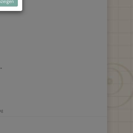
nzeigen
y
"
lag