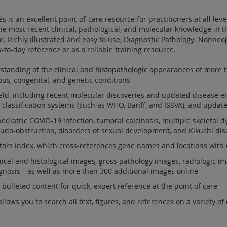
 is an excellent point-of-care resource for practitioners at all leve
the most recent clinical, pathological, and molecular knowledge in 
ce. Richly illustrated and easy to use, Diagnostic Pathology: Nonneop
-to-day reference or as a reliable training resource.
standing of the clinical and histopathologic appearances of more t
ious, congenital, and genetic conditions
ield, including recent molecular discoveries and updated disease 
 classification systems (such as WHO, Banff, and ISSVA), and updat
iatric COVID-19 infection, tumoral calcinosis, multiple skeletal dy
pseudo-obstruction, disorders of sexual development, and Kikuchi di
tors Index, which cross-references gene names and locations with 
nical and histological images, gross pathology images, radiologic im
iagnosis—as well as more than 300 additional images online
ulleted content for quick, expert reference at the point of care
ows you to search all text, figures, and references on a variety of