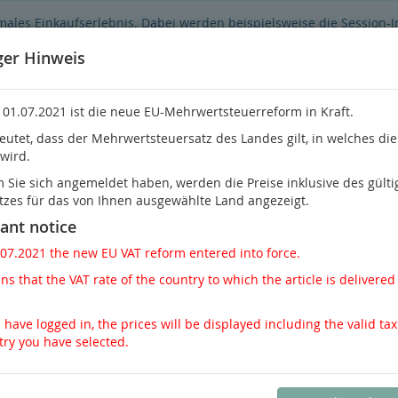
males Einkaufserlebnis. Dabei werden beispielsweise die Session-
Funktionsumfang des Online-Shops eingeschränkt.
Sind Sie damit ni
ger Hinweis
 01.07.2021 ist die neue EU-Mehrwertsteuerreform in Kraft.
eutet, dass der Mehrwertsteuersatz des Landes gilt, in welches di
 wird.
Sie habe
Sie sich angemeldet haben, werden die Preise inklusive des gülti
tzes für das von Ihnen ausgewählte Land angezeigt.
Nephrologie
Pathologie / Rechtsmedizin
Schme
ant notice
.07.2021 the new EU VAT reform entered into force.
s that the VAT rate of the country to which the article is delivered 
l zurück
Artikel 15 von 45
 have logged in, the prices will be displayed including the valid tax
try you have selected.
Putnam, Furtado, Lamps, Polydorides
Diagnostic Pathology: Nonne
Pediatrics