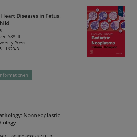
 Heart Diseases in Fetus,
hild
9
ver
,
588 ill.
ersity Press
7-11628-3
Informationen
athology: Nonneoplastic
hology
ver
+
online access
,
900 p.
,