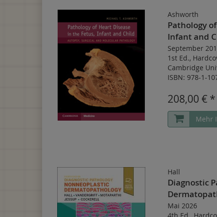
Ashworth
Pathology of
Infant and C
September 201
1st Ed.
,
Hardco
Cambridge Univ
ISBN: 978-1-10
208,00 € *
Mehr 
Hall
Diagnostic P
Dermatopat
Mai 2026
4th Ed.
,
Hardco