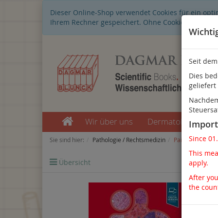
Dieser Online-Shop verwendet Cookies für ein opti
Ihrem Rechner gespeichert. Ohne Cookies ist der 
Wichti
Seit dem
Dies bed
geliefert
Nachdem 
Steuersa
Wir über uns
Dermatologie
Import
Since 01
Sie sind hier:
Pathologie / Rechtsmedizin
Paidopathologie
This mean
Übersicht
Artike
apply.
After you
the coun