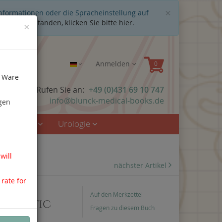
Schließen
×
Informationen oder die Spracheinstellung auf
cht einverstanden, klicken Sie bitte hier.
×
Anmelden
e Ware
n Fragen? Rufen Sie an:
+49 (0)431 69 10 747
info@blunck-medical-books.de
gen
rzmedizin
Urologie
will
nächster Artikel
 rate for
Auf den Merkzettel
oplastic
Fragen zu diesem Buch