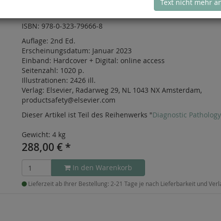
Text nicht mehr a
Diagnostic Pathology Series
ISBN: 978-0-323-79666-8
Auflage:
2nd Ed.
Erscheinungsdatum:
Januar 2023
Einband:
Hardcover
+
Digital:
online access
Seitenzahl:
1020 p.
Illustrationen:
2426 ill.
Verlag:
Elsevier, Radarweg 29, NL 1043 NX Amsterdam,
productsafety@elsevier.com
Dieser Artikel ist Teil des Reihenwerks "
Diagnostic Patholog
Gewicht: 4 kg
288,00
€
*
In den Warenkorb
Lieferzeit ab Ihrer Bestellung: 2-21 Tage je nach Lieferbarkeit und Ver