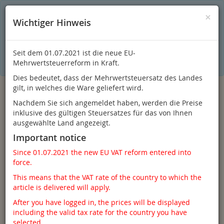
S
×
Dieser Online-Shop verwendet Cookies für ein optimales
×
Wichtiger Hinweis
Einkaufserlebnis. Dabei werden beispielsweise die Session-
Informationen oder die Spracheinstellung auf Ihrem Rechner
gespeichert. Ohne Cookies ist der Funktionsumfang des
Online-Shops eingeschränkt.
Seit dem 01.07.2021 ist die neue EU-
Sind Sie damit nicht
einverstanden, klicken Sie bitte hier.
Mehrwertsteuerreform in Kraft.
Dies bedeutet, dass der Mehrwertsteuersatz des Landes
gilt, in welches die Ware geliefert wird.
Nachdem Sie sich angemeldet haben, werden die Preise
inklusive des gültigen Steuersatzes für das von Ihnen
ausgewählte Land angezeigt.
Important notice
Since 01.07.2021 the new EU VAT reform entered into
force.
Anmelden
This means that the VAT rate of the country to which the
article is delivered will apply.
After you have logged in, the prices will be displayed
including the valid tax rate for the country you have
Toggle
Menü
selected.