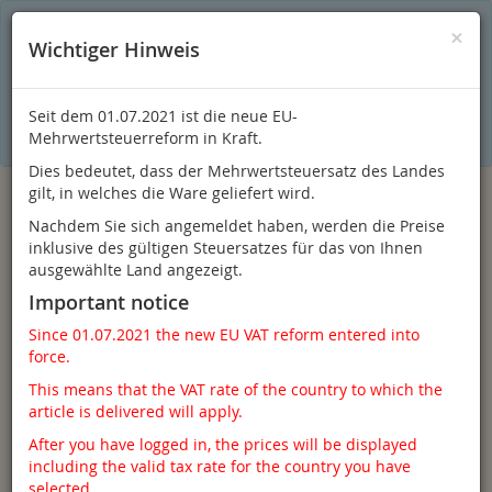
S
×
Dieser Online-Shop verwendet Cookies für ein optimales
×
Wichtiger Hinweis
Einkaufserlebnis. Dabei werden beispielsweise die Session-
Informationen oder die Spracheinstellung auf Ihrem Rechner
gespeichert. Ohne Cookies ist der Funktionsumfang des
Online-Shops eingeschränkt.
Seit dem 01.07.2021 ist die neue EU-
Sind Sie damit nicht
einverstanden, klicken Sie bitte hier.
Mehrwertsteuerreform in Kraft.
Dies bedeutet, dass der Mehrwertsteuersatz des Landes
gilt, in welches die Ware geliefert wird.
Nachdem Sie sich angemeldet haben, werden die Preise
inklusive des gültigen Steuersatzes für das von Ihnen
ausgewählte Land angezeigt.
Important notice
Since 01.07.2021 the new EU VAT reform entered into
force.
Anmelden
This means that the VAT rate of the country to which the
article is delivered will apply.
After you have logged in, the prices will be displayed
including the valid tax rate for the country you have
Toggle
Menü
selected.