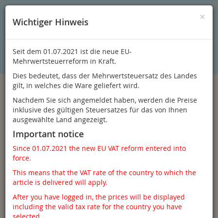
S
×
Dieser Online-Shop verwendet Cookies für ein optimales
×
Wichtiger Hinweis
Einkaufserlebnis. Dabei werden beispielsweise die Session-
Informationen oder die Spracheinstellung auf Ihrem Rechner
gespeichert. Ohne Cookies ist der Funktionsumfang des
Online-Shops eingeschränkt.
Seit dem 01.07.2021 ist die neue EU-
Sind Sie damit nicht
einverstanden, klicken Sie bitte hier.
Mehrwertsteuerreform in Kraft.
Dies bedeutet, dass der Mehrwertsteuersatz des Landes
gilt, in welches die Ware geliefert wird.
Nachdem Sie sich angemeldet haben, werden die Preise
inklusive des gültigen Steuersatzes für das von Ihnen
ausgewählte Land angezeigt.
Important notice
Since 01.07.2021 the new EU VAT reform entered into
force.
Anmelden
This means that the VAT rate of the country to which the
article is delivered will apply.
After you have logged in, the prices will be displayed
including the valid tax rate for the country you have
Toggle
Menü
selected.