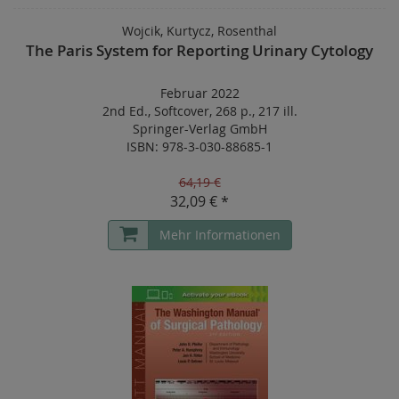
Wojcik, Kurtycz, Rosenthal
The Paris System for Reporting Urinary Cytology
Februar 2022
2nd Ed.
,
Softcover
,
268 p.
,
217 ill.
Springer-Verlag GmbH
ISBN: 978-3-030-88685-1
64,19
€
32,09 € *
Mehr Informationen