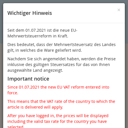
S
×
Dieser Online-Shop verwendet Cookies für ein optimales
×
Wichtiger Hinweis
Einkaufserlebnis. Dabei werden beispielsweise die Session-
Informationen oder die Spracheinstellung auf Ihrem Rechner
gespeichert. Ohne Cookies ist der Funktionsumfang des
Online-Shops eingeschränkt.
Seit dem 01.07.2021 ist die neue EU-
Sind Sie damit nicht
einverstanden, klicken Sie bitte hier.
Mehrwertsteuerreform in Kraft.
Dies bedeutet, dass der Mehrwertsteuersatz des Landes
gilt, in welches die Ware geliefert wird.
Nachdem Sie sich angemeldet haben, werden die Preise
inklusive des gültigen Steuersatzes für das von Ihnen
ausgewählte Land angezeigt.
Important notice
Since 01.07.2021 the new EU VAT reform entered into
force.
Anmelden
This means that the VAT rate of the country to which the
article is delivered will apply.
After you have logged in, the prices will be displayed
including the valid tax rate for the country you have
Toggle
Menü
selected.