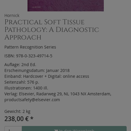
Hornick
Practical Soft Tissue
Pathology: A Diagnostic
Approach
Pattern Recognition Series
ISBN: 978-0-323-49714-5
Auflage:
2nd Ed.
Erscheinungsdatum:
Januar 2018
Einband:
Hardcover
+
Digital:
online access
Seitenzahl:
576 p.
Illustrationen:
1400 ill.
Verlag:
Elsevier, Radarweg 29, NL 1043 NX Amsterdam,
productsafety@elsevier.com
Gewicht: 2 kg
238,00
€
*
In den Warenkorb