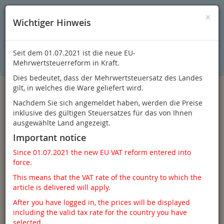
S
×
Dieser Online-Shop verwendet Cookies für ein optimales
×
Wichtiger Hinweis
Einkaufserlebnis. Dabei werden beispielsweise die Session-
Informationen oder die Spracheinstellung auf Ihrem Rechner
gespeichert. Ohne Cookies ist der Funktionsumfang des
Online-Shops eingeschränkt.
Seit dem 01.07.2021 ist die neue EU-
Sind Sie damit nicht
einverstanden, klicken Sie bitte hier.
Mehrwertsteuerreform in Kraft.
Dies bedeutet, dass der Mehrwertsteuersatz des Landes
gilt, in welches die Ware geliefert wird.
Nachdem Sie sich angemeldet haben, werden die Preise
inklusive des gültigen Steuersatzes für das von Ihnen
ausgewählte Land angezeigt.
Important notice
Since 01.07.2021 the new EU VAT reform entered into
force.
Anmelden
This means that the VAT rate of the country to which the
article is delivered will apply.
After you have logged in, the prices will be displayed
including the valid tax rate for the country you have
Toggle
Menü
selected.