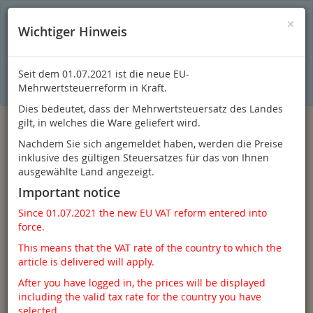
S
×
Dieser Online-Shop verwendet Cookies für ein optimales
×
Wichtiger Hinweis
Einkaufserlebnis. Dabei werden beispielsweise die Session-
Informationen oder die Spracheinstellung auf Ihrem Rechner
gespeichert. Ohne Cookies ist der Funktionsumfang des
Online-Shops eingeschränkt.
Seit dem 01.07.2021 ist die neue EU-
Sind Sie damit nicht
einverstanden, klicken Sie bitte hier.
Mehrwertsteuerreform in Kraft.
Dies bedeutet, dass der Mehrwertsteuersatz des Landes
gilt, in welches die Ware geliefert wird.
Nachdem Sie sich angemeldet haben, werden die Preise
inklusive des gültigen Steuersatzes für das von Ihnen
ausgewählte Land angezeigt.
Important notice
Since 01.07.2021 the new EU VAT reform entered into
force.
Anmelden
This means that the VAT rate of the country to which the
article is delivered will apply.
After you have logged in, the prices will be displayed
including the valid tax rate for the country you have
Toggle
Menü
selected.