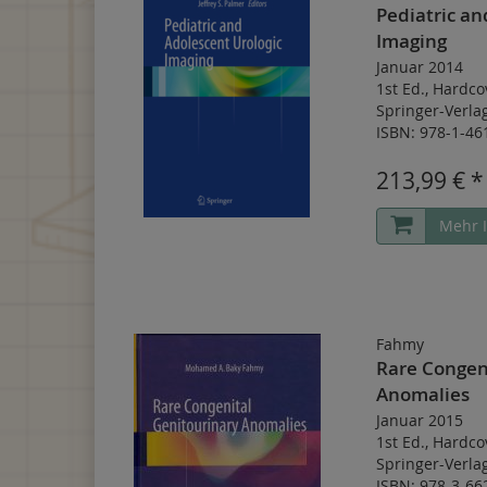
Pediatric an
Imaging
Januar 2014
1st Ed.
,
Hardco
Springer-Verl
ISBN: 978-1-46
213,99 € *
Mehr 
Fahmy
Rare Congen
Anomalies
Januar 2015
1st Ed.
,
Hardco
Springer-Verl
ISBN: 978-3-66