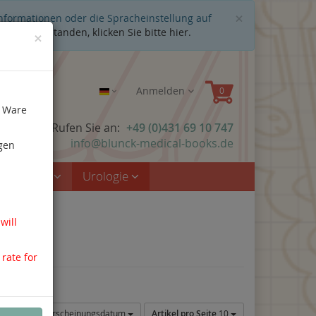
Schließen
×
Informationen oder die Spracheinstellung auf
cht einverstanden, klicken Sie bitte hier.
×
Anmelden
e Ware
n Fragen? Rufen Sie an:
+49 (0)431 69 10 747
info@blunck-medical-books.de
gen
rzmedizin
Urologie
will
 rate for
Sortierung:
Erscheinungsdatum
Artikel pro Seite
10