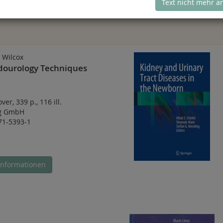
Text nicht mehr a
 Wilcox
ndourology Techniques
over
,
339 p.
,
116 ill.
ag GmbH
71-5393-1
Informationen