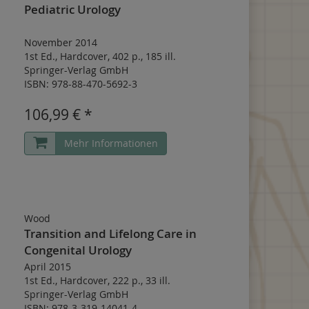
Pediatric Urology
November 2014
1st Ed.
,
Hardcover
,
402 p.
,
185 ill.
Springer-Verlag GmbH
ISBN: 978-88-470-5692-3
106,99 € *
Mehr Informationen
Wood
Transition and Lifelong Care in
Congenital Urology
April 2015
1st Ed.
,
Hardcover
,
222 p.
,
33 ill.
Springer-Verlag GmbH
ISBN: 978-3-319-14041-4