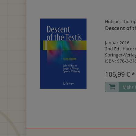
Hutson, Thorup
Descent of t
Januar 2016
2nd Ed.
,
Hardc
Springer-Verl
ISBN: 978-3-31
106,99 € *
Mehr 