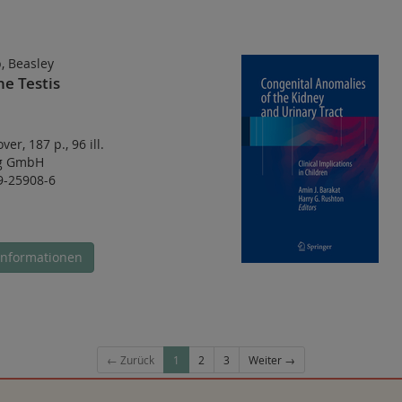
, Beasley
he Testis
over
,
187 p.
,
96 ill.
ag GmbH
9-25908-6
Informationen
← Zurück
1
2
3
Weiter →