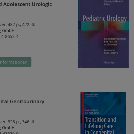
d Adolescent Urologic
ver
,
482 p.
,
422 ill.
ag GmbH
14-8653-4
Informationen
ital Genitourinary
ver
,
328 p.
,
346 ill.
ag GmbH
2-43679-0