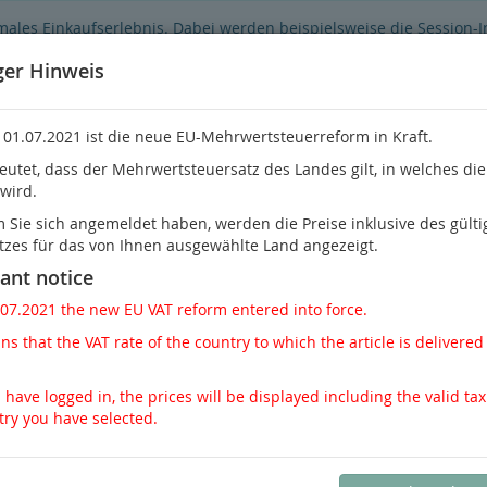
males Einkaufserlebnis. Dabei werden beispielsweise die Session-
Funktionsumfang des Online-Shops eingeschränkt.
Sind Sie damit ni
ger Hinweis
 01.07.2021 ist die neue EU-Mehrwertsteuerreform in Kraft.
eutet, dass der Mehrwertsteuersatz des Landes gilt, in welches di
 wird.
Sie habe
Sie sich angemeldet haben, werden die Preise inklusive des gülti
tzes für das von Ihnen ausgewählte Land angezeigt.
Nephrologie
Pathologie / Rechtsmedizin
Schme
ant notice
.07.2021 the new EU VAT reform entered into force.
s that the VAT rate of the country to which the article is delivered 
gie
 have logged in, the prices will be displayed including the valid tax
try you have selected.
Ansicht
Galerie zweispaltig