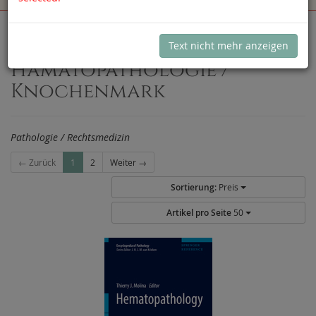
navigation
Sie sind hier:
Pathologie / Rechtsmedizin
Hämatopathologie / Knochenmark
Text nicht mehr anzeigen
Hämatopathologie /
Knochenmark
Pathologie / Rechtsmedizin
← Zurück
1
2
Weiter →
Sortierung:
Preis
Artikel pro Seite
50