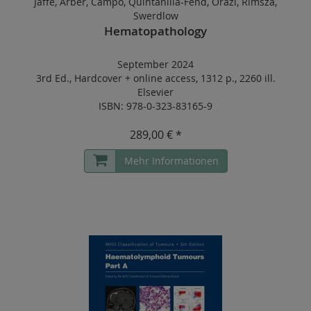
Jaffe, Arber, Campo, Quintanilla-Fend, Orazi, Rimsza,
Swerdlow
Hematopathology
September 2024
3rd Ed.
,
Hardcover
+
online access
,
1312 p.
,
2260 ill.
Elsevier
ISBN: 978-0-323-83165-9
289,00 € *
Mehr Informationen