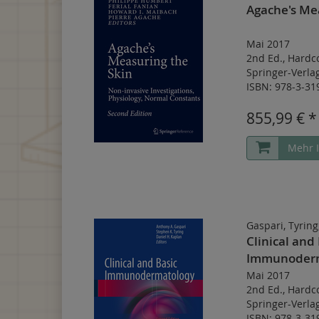
Agache's Me
Mai 2017
2nd Ed.
,
Hardc
Springer-Verl
ISBN: 978-3-31
855,99 € *
Mehr 
Gaspari, Tyring
Clinical and
Immunoderm
Mai 2017
2nd Ed.
,
Hardc
Springer-Verl
ISBN: 978-3-31