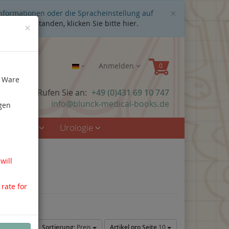
Schließen
×
Informationen oder die Spracheinstellung auf
cht einverstanden, klicken Sie bitte hier.
×
Anmelden
e Ware
n Fragen? Rufen Sie an:
+49 (0)431 69 10 747
info@blunck-medical-books.de
gen
rzmedizin
Urologie
will
 rate for
eispaltig
Sortierung:
Preis
Artikel pro Seite
10