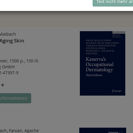
Text nicht mehr a
 Maibach
Aging Skin
over
,
1500 p.
,
150 ill.
ag GmbH
2-47397-9
 *
Informationen
ch, Fanian, Agache