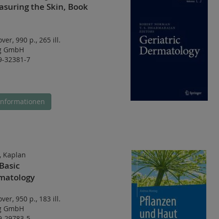
asuring the Skin, Book
over
,
990 p.
,
265 ill.
ag GmbH
9-32381-7
Informationen
, Kaplan
 Basic
atology
over
,
950 p.
,
183 ill.
ag GmbH
9-29783-5