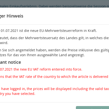
males Einkaufserlebnis. Dabei werden beispielsweise die Session-
Funktionsumfang des Online-Shops eingeschränkt.
Sind Sie damit ni
ger Hinweis
 01.07.2021 ist die neue EU-Mehrwertsteuerreform in Kraft.
eutet, dass der Mehrwertsteuersatz des Landes gilt, in welches di
 wird.
Sie habe
Sie sich angemeldet haben, werden die Preise inklusive des gülti
tzes für das von Ihnen ausgewählte Land angezeigt.
Nephrologie
Pathologie / Rechtsmedizin
Schme
ant notice
.07.2021 the new EU VAT reform entered into force.
s that the VAT rate of the country to which the article is delivered 
 have logged in, the prices will be displayed including the valid tax
try you have selected.
Ansicht
Galerie zw