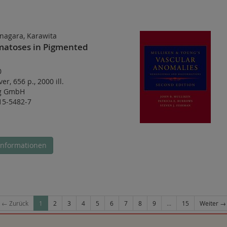
nagara, Karawita
rmatoses in Pigmented
0
ver
,
656 p.
,
2000 ill.
ag GmbH
15-5482-7
Informationen
← Zurück
1
2
3
4
5
6
7
8
9
...
15
Weiter →