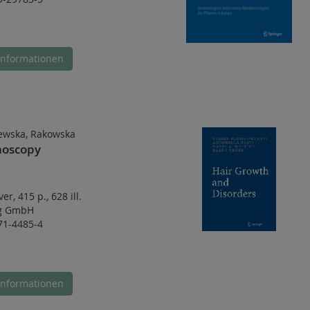
Informationen
ewska, Rakowska
choscopy
ver
,
415 p.
,
628 ill.
ag GmbH
71-4485-4
Informationen