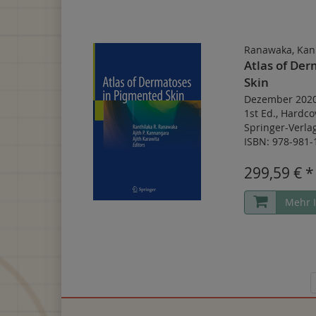
Ranawaka, Kan
Atlas of De
Skin
Dezember 202
1st Ed.
,
Hardco
Springer-Verl
ISBN: 978-981-
299,59 € *
Mehr 