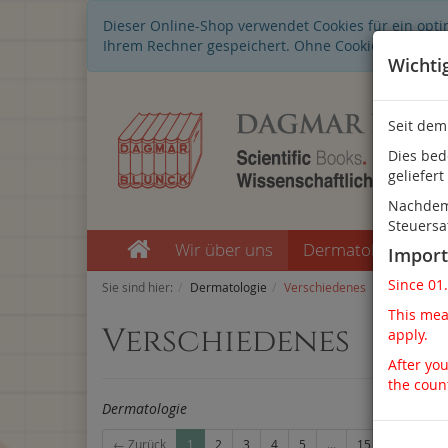
Dieser Online-Shop verwendet Cookies für ein opti
Ihrem Rechner gespeichert. Ohne Cookies ist der 
Wichti
Seit dem
Dies bed
geliefert
Nachdem 
Steuersa
Wir über uns
Dermatologie
Import
Since 01
Sie sind hier:
Dermatologie
Verschiedenes
This mean
Verschiedenes
apply.
After you
the coun
Dermatologie
← Zurück
1
2
3
4
5
...
15
Weiter →