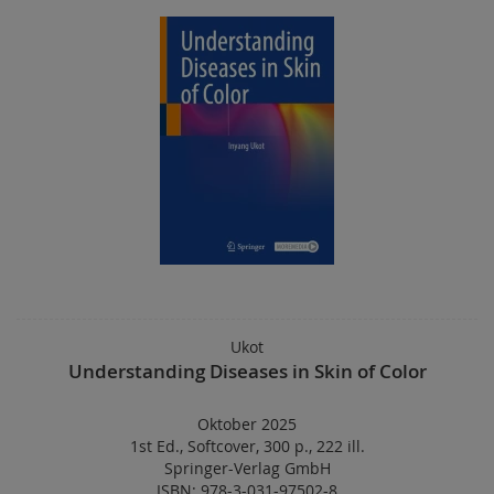
Ukot
Understanding Diseases in Skin of Color
Oktober 2025
1st Ed.
,
Softcover
,
300 p.
,
222 ill.
Springer-Verlag GmbH
ISBN: 978-3-031-97502-8