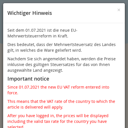
S
×
Dieser Online-Shop verwendet Cookies für ein optimales
×
Wichtiger Hinweis
Einkaufserlebnis. Dabei werden beispielsweise die Session-
Informationen oder die Spracheinstellung auf Ihrem Rechner
gespeichert. Ohne Cookies ist der Funktionsumfang des
Online-Shops eingeschränkt.
Seit dem 01.07.2021 ist die neue EU-
Sind Sie damit nicht
einverstanden, klicken Sie bitte hier.
Mehrwertsteuerreform in Kraft.
Dies bedeutet, dass der Mehrwertsteuersatz des Landes
gilt, in welches die Ware geliefert wird.
Nachdem Sie sich angemeldet haben, werden die Preise
inklusive des gültigen Steuersatzes für das von Ihnen
ausgewählte Land angezeigt.
Important notice
Since 01.07.2021 the new EU VAT reform entered into
force.
Anmelden
This means that the VAT rate of the country to which the
article is delivered will apply.
After you have logged in, the prices will be displayed
including the valid tax rate for the country you have
Toggle
Menü
selected.