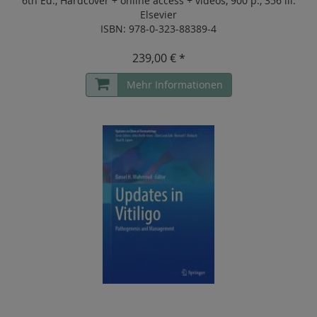
6th Ed.
,
Hardcover
+
online access + videos
,
900 p.
,
356 ill.
Elsevier
ISBN: 978-0-323-88389-4
239,00 € *
Mehr Informationen